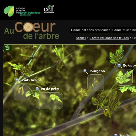
L'arbre est dans ses feuilles
L’arbre et son mi
Accueil
>
L'arbre est dans ses feuilles
> Fe