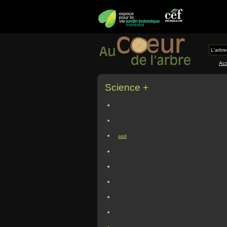
L'arbre
Acc
Science +
asd