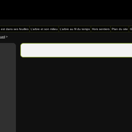
 est dans ses feuilles
L’arbre et son milieu
L’arbre au fil du temps
Hors sentiers
Plan du site
G
ueil
>