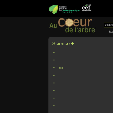
L'arbre
Acc
Science +
asd