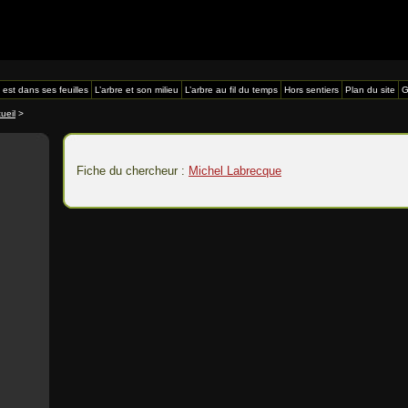
 est dans ses feuilles
L’arbre et son milieu
L’arbre au fil du temps
Hors sentiers
Plan du site
G
ueil
>
Fiche du chercheur :
Michel Labrecque