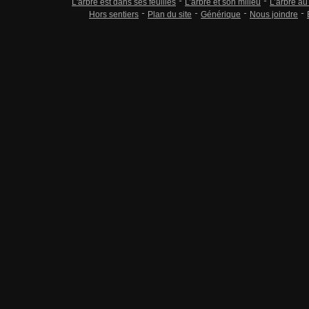
L'arbre est dans ses feuilles
L’arbre et son milieu
L’arbre au
Hors sentiers
Plan du site
Générique
Nous joindre