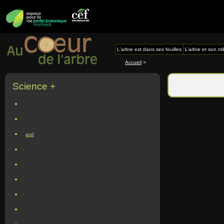
L'arbre est dans ses feuilles
L’arbre et son mi
Accueil
>
Science +
asd