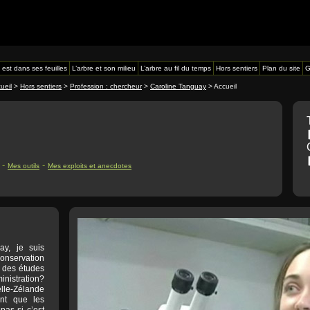
 est dans ses feuilles
L’arbre et son milieu
L’arbre au fil du temps
Hors sentiers
Plan du site
G
ueil
>
Hors sentiers
>
Profession : chercheur
>
Caroline Tanguay
> Accueil
-
-
Mes outils
Mes exploits et anecdotes
y, je suis
nservation
s des études
inistration?
elle-Zélande
ent que les