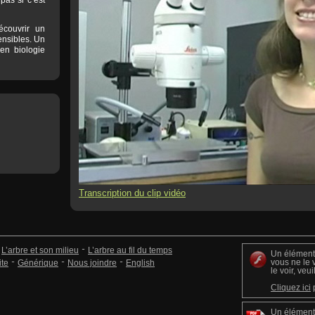
pas si c’est
écouvrir un
ensibles. Un
 en biologie
Transcription du clip vidéo
L’arbre et son milieu
L’arbre au fil du temps
Un élément 
vous ne le 
ite
Générique
Nous joindre
English
le voir, veu
Cliquez ici
p
Un élément 