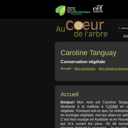
L'arbre
Acc
Caroline Tanguay
Conservation végétale
-
-
Accueil
Mes recherches
Mon travail en images
Accueil
Bonjour!
Mon nom est Caroline Tangua
étudiante à la maîtrise à l’
UQAM
en co
végétale. Pourquoi est-ce que j'ai entrepri
en écologie végétale, moi qui allais en adm
C’est mon voyage en Australie et en Nouv
qui m’a ouvert les yeux. On dit souv