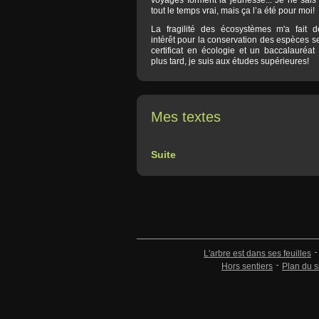
voyages forment la jeunesse... Je ne sais 
tout le temps vrai, mais ça l’a été pour moi!
La fragilité des écosystèmes m'a fait d
intérêt pour la conservation des espèces s
certificat en écologie et un baccalauréat
plus tard, je suis aux études supérieures!
Mes textes
Suite
L'arbre est dans ses feuilles
Hors sentiers
Plan du s