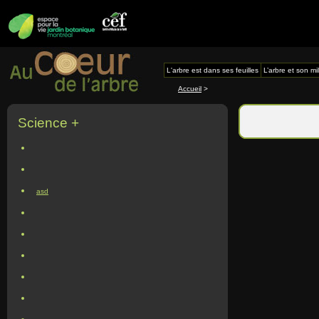
L'arbre est dans ses feuilles
L’arbre et son mi
Accueil
>
Science +
asd