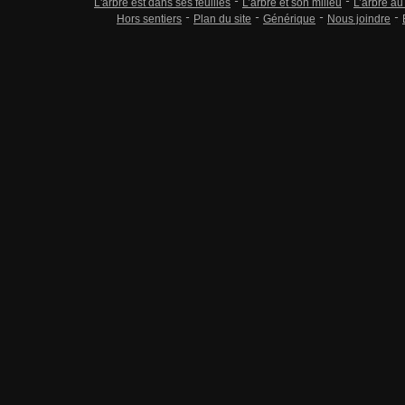
L'arbre est dans ses feuilles
L’arbre et son milieu
L’arbre au
Hors sentiers
Plan du site
Générique
Nous joindre