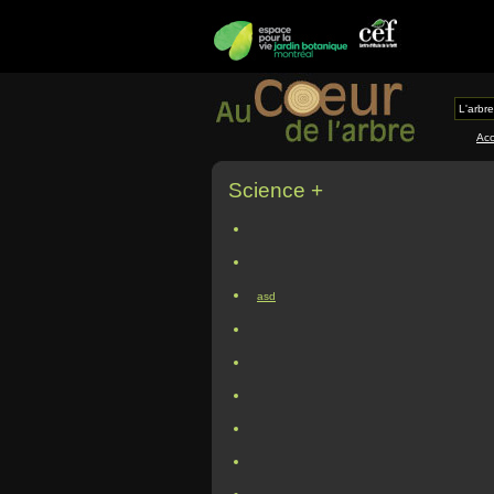
L'arbre
Acc
Science +
asd