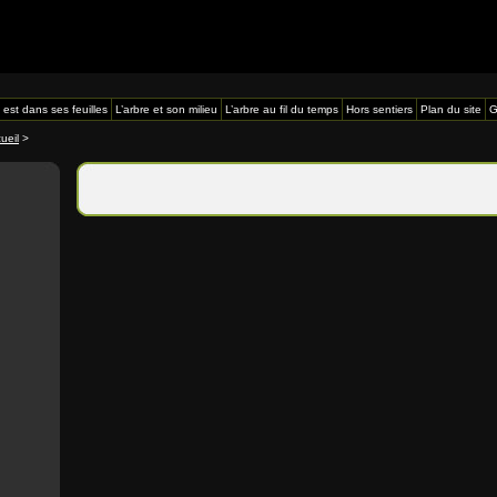
 est dans ses feuilles
L’arbre et son milieu
L’arbre au fil du temps
Hors sentiers
Plan du site
G
ueil
>