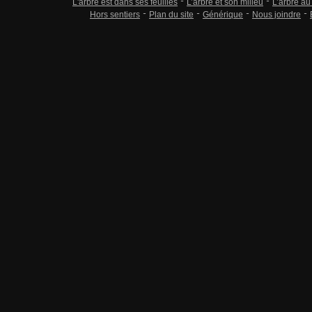
L'arbre est dans ses feuilles
L’arbre et son milieu
L’arbre au
Hors sentiers
Plan du site
Générique
Nous joindre