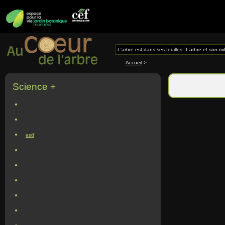
L'arbre est dans ses feuilles
L’arbre et son mi
Accueil
>
Science +
asd