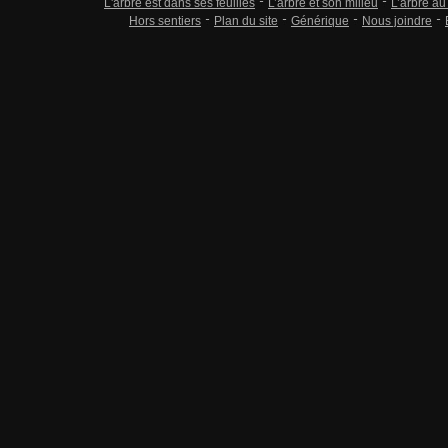
L'arbre est dans ses feuilles
L’arbre et son milieu
L’arbre au
Hors sentiers
Plan du site
Générique
Nous joindre