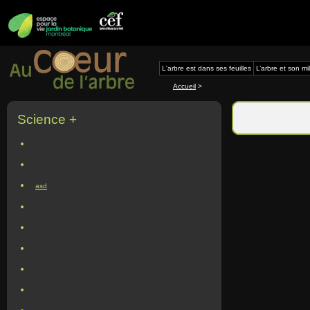
L'arbre est dans ses feuilles
L’arbre et son mi
Accueil
>
Science +
asd